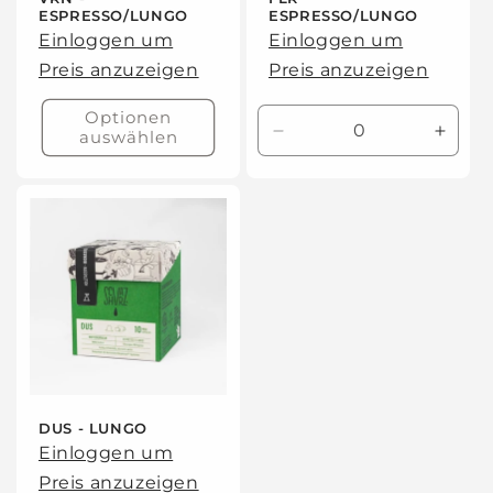
:
ESPRESSO/LUNGO
ESPRESSO/LUNGO
Einloggen um
Einloggen um
Preis anzuzeigen
Preis anzuzeigen
Optionen
auswählen
Verringere
Erhöh
die
die
Menge
Meng
für
für
10
10
Kapseln
Kapse
DUS - LUNGO
Einloggen um
Preis anzuzeigen