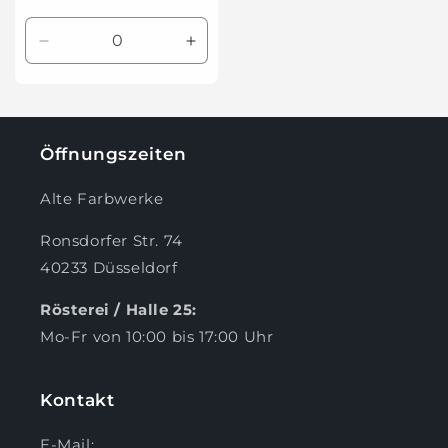
Verringere
Erhöhe
die
die
Menge
Menge
für
für
10
10
Öffnungszeiten
Kapseln
Kapseln
Alte Farbwerke
Ronsdorfer Str. 74
40233 Düsseldorf
Rösterei / Halle 25:
Mo-Fr von 10:00 bis 17:00 Uhr
Kontakt
E-Mail: