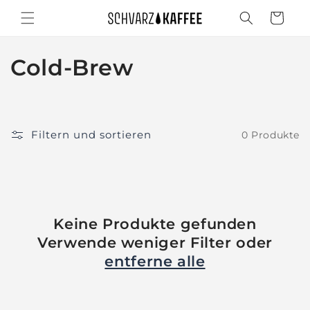
Direkt
zum
Warenkorb
Inhalt
K
Cold-Brew
a
t
Filtern und sortieren
0 Produkte
e
g
o
Keine Produkte gefunden
r
Verwende weniger Filter oder
i
entferne alle
e