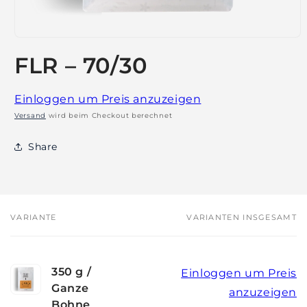
Medien
1
FLR – 70/30
in
Modal
öffnen
Einloggen um Preis anzuzeigen
Versand
wird beim Checkout berechnet
Share
VARIANTE
VARIANTEN INSGESAMT
Dein
Warenkorb
350 g /
Einloggen um Preis
Ganze
anzuzeigen
Bohne