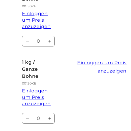
00150KE
Einloggen
um Preis
anzuzeigen
Anzahl
Verringere
Erhöhe
die
die
Menge
Menge
für
für
1 kg /
Einloggen um Preis
350
350
Ganze
anzuzeigen
g
g
Bohne
/
/
00130KE
Ganze
Ganze
Einloggen
Bohne
Bohne
um Preis
anzuzeigen
Anzahl
Verringere
Erhöhe
die
die