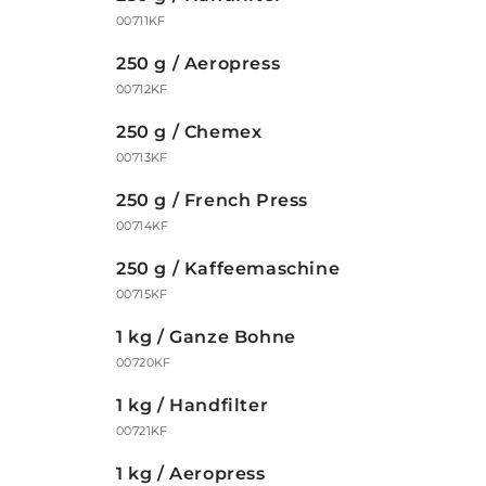
00711KF
250 g / Aeropress
00712KF
250 g / Chemex
00713KF
250 g / French Press
00714KF
250 g / Kaffeemaschine
00715KF
1 kg / Ganze Bohne
00720KF
1 kg / Handfilter
00721KF
1 kg / Aeropress