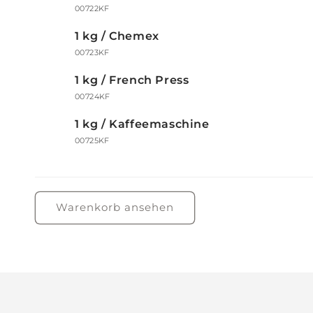
00722KF
1 kg / Chemex
00723KF
1 kg / French Press
00724KF
1 kg / Kaffeemaschine
00725KF
Wird
geladen ...
Warenkorb ansehen