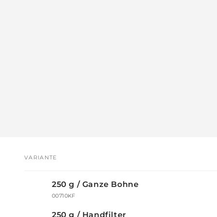
VARIANTE
Dein
250 g / Ganze Bohne
Warenkorb
00710KF
250 g / Handfilter