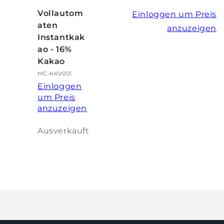
Vollautom
Einloggen um Preis
aten
anzuzeigen
Instantkak
ao - 16%
Kakao
MC-KKV001
Einloggen
um Preis
anzuzeigen
Anzahl
Ausverkauft
Wird
geladen ...