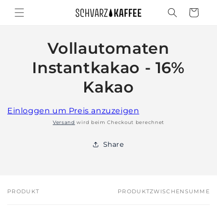
Direkt
zum
Warenkorb
Inhalt
Vollautomaten
duktinformationen
ingen
Instantkakao - 16%
Kakao
Einloggen um Preis anzuzeigen
Versand
wird beim Checkout berechnet
Share
PRODUKT
PRODUKTZWISCHENSUMME
Dein
Warenkorb